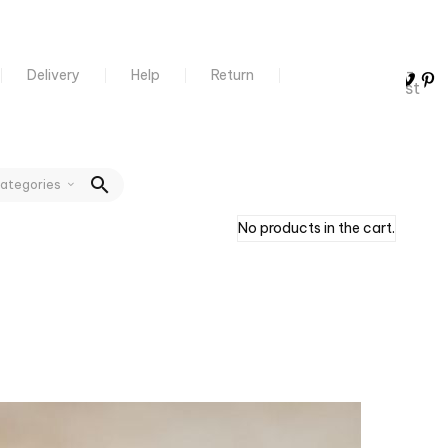
Social-
Twitter
Instagram
Youtube
Social-
Social-
Delivery
Help
Return
facebook
vimeo
pinterest
0
Cart
Categories
No products in the cart.