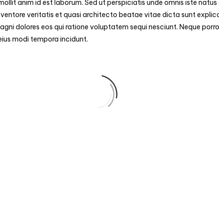
 mollit anim id est laborum. Sed ut perspiciatis unde omnis iste na
nventore veritatis et quasi architecto beatae vitae dicta sunt exp
magni dolores eos qui ratione voluptatem sequi nesciunt. Neque porro
eius modi tempora incidunt.