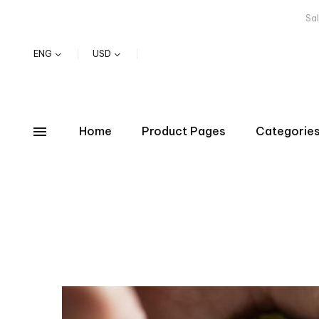
Sa
Working Hours: Mon - Sun / 9:00 
ENG
USD
Home
Product Pages
Categorie
10 Surprising Health Benefits of Avocado (Demo)