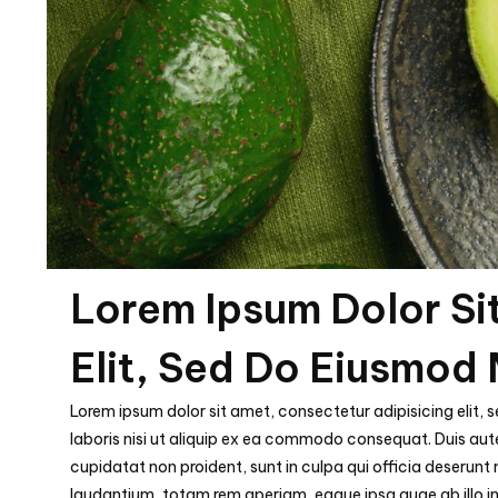
Lorem Ipsum Dolor Si
Elit, Sed Do Eiusmod
Lorem ipsum dolor sit amet, consectetur adipisicing elit,
laboris nisi ut aliquip ex ea commodo consequat. Duis aute 
cupidatat non proident, sunt in culpa qui officia deserunt
laudantium, totam rem aperiam, eaque ipsa quae ab illo in