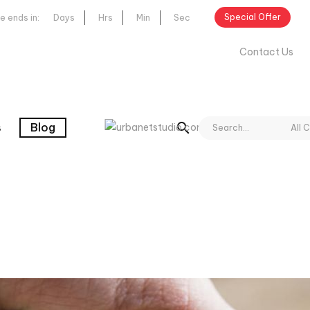
Special Offer
le
ends
in:
Days
Hrs
Min
Sec
AM - 8:00 PM
Contact
Us
s
Blog
All 