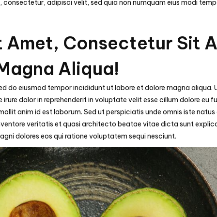
t, consectetur, adipisci velit, sed quia non numquam eius modi tem
t Amet, Consectetur Sit 
 Magna Aliqua!
 sed do eiusmod tempor incididunt ut labore et dolore magna aliqua.
irure dolor in reprehenderit in voluptate velit esse cillum dolore eu 
 mollit anim id est laborum. Sed ut perspiciatis unde omnis iste na
nventore veritatis et quasi architecto beatae vitae dicta sunt exp
agni dolores eos qui ratione voluptatem sequi nesciunt.