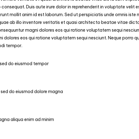
consequat. Duis aute irure dolor in reprehenderit in voluptate velit e
runt mollit anim id est laborum. Sed ut perspiciatis unde omnis iste
e ab illo inventore veritatis et quasi architecto beatae vitae di
 consequuntur magni dolores eos qui ratione voluptatem sequi nesci
i dolores eos qui ratione voluptatem sequi nesciunt. Neque porro qu
odi tempor.
t, sed do eiusmod tempor
t, sed do eiusmod dolore magna
magna aliqua enim ad minim