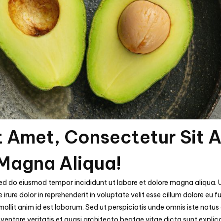
t Amet, Consectetur Sit 
 Magna Aliqua!
 sed do eiusmod tempor incididunt ut labore et dolore magna aliqua.
irure dolor in reprehenderit in voluptate velit esse cillum dolore eu 
 mollit anim id est laborum. Sed ut perspiciatis unde omnis iste na
ventore veritatis et quasi architecto beatae vitae dicta sunt expli