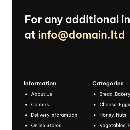
For
any
additional
i
at
info@domain.ltd
Information
Categories
About Us
Bread, Baker
Careers
Cheese, Eggs
Delivery Inforamtion
Honey, Nuts
Online Stores
Vegetables, F