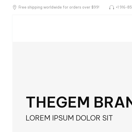
Free shipping worldwide for orders over $99!
+1 916-8
Home
Products
THEGEM BRAN
LOREM IPSUM DOLOR SIT