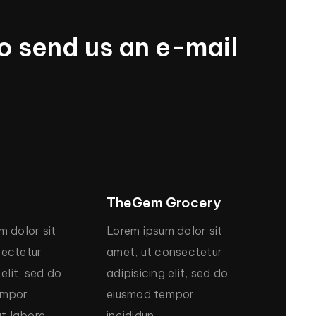
o
send
us
an
e-mail
TheGem
Grocery
um
dolor
sit
Lorem
ipsum
dolor
sit
ectetur
amet,
ut
consectetur
elit,
sed
do
adipisicing
elit,
sed
do
empor
eiusmod
tempor
ut
labore
incididun.