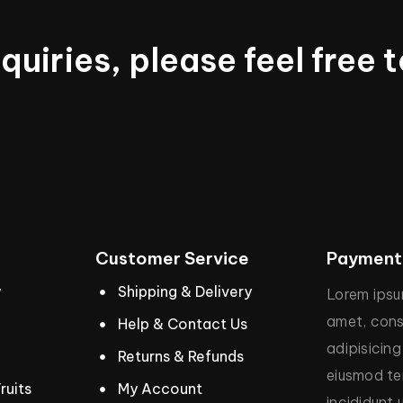
nquiries,
please
feel
free
t
Customer
Service
Payment
y
Shipping & Delivery
Lorem
ips
amet,
cons
Help & Contact Us
adipisicing
Returns & Refunds
eiusmod
t
ruits
My Account
incididunt