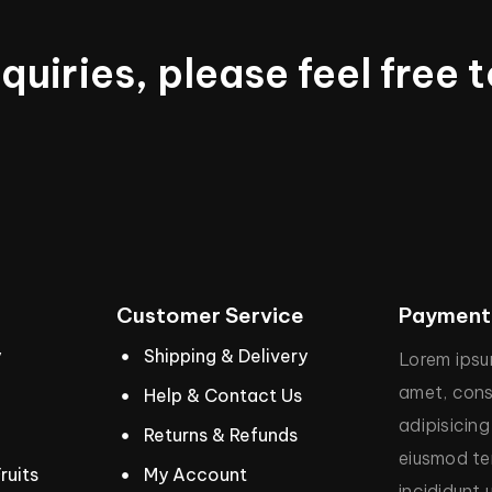
nquiries,
please
feel
free
t
Customer
Service
Payment
y
Shipping & Delivery
Lorem
ips
amet,
cons
Help & Contact Us
adipisicing
Returns & Refunds
eiusmod
t
ruits
My Account
incididunt