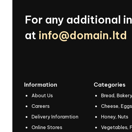
For
any
additional
i
at
info@domain.ltd
Information
Categories
About Us
Bread, Baker
Careers
Cheese, Eggs
Delivery Inforamtion
Honey, Nuts
Online Stores
Vegetables, F