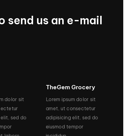
o
send
us
an
e-mail
TheGem
Grocery
um
dolor
sit
Lorem
ipsum
dolor
sit
ectetur
amet,
ut
consectetur
elit,
sed
do
adipisicing
elit,
sed
do
empor
eiusmod
tempor
ut
labore
incididun.