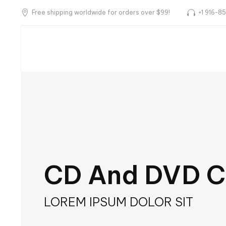
Free shipping worldwide for orders over $99!
+1 916-8
Home
Products
CD And DVD C
LOREM IPSUM DOLOR SIT