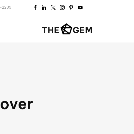
5-2235
over